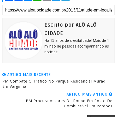
a
c
s
a
a
i
l
r
e
s
t
i
t
e
e
b
e
s
l
t
g
o
n
A
e
r
o
g
p
r
a
k
e
p
m
Escrito por ALÔ ALÔ
r
CIDADE
Há 15 anos de credibilidade! Mais de 1
milhão de pessoas acompanhando as
notícias!
ARTIGO MAIS RECENTE
PM Combate O Tráfico No Parque Residencial Murad
Em Varginha
ARTIGO MAIS ANTIGO
PM Procura Autores De Roubo Em Posto De
Combustível Em Perdões