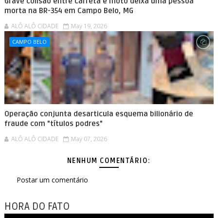
Grave colisão entre carreta e moto deixa uma pessoa
morta na BR-354 em Campo Belo, MG
ALÔ ALÔ CIDADE
May 19, 2026
CAMPO BELO
Operação conjunta desarticula esquema bilionário de
fraude com "títulos podres"
ALÔ ALÔ CIDADE
May 07, 2026
NENHUM COMENTÁRIO:
Postar um comentário
HORA DO FATO