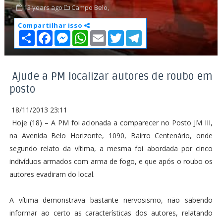
13 years ago
Campo Belo,
Compartilhar isso
S
F
M
W
E
T
T
h
a
e
h
m
w
e
a
c
s
a
a
i
l
r
e
s
t
i
t
e
e
b
e
s
l
t
g
o
n
A
e
r
Ajude a PM localizar autores de roubo em
o
g
p
r
a
posto
k
e
p
m
r
18/11/2013 23:11
Hoje (18) – A PM foi acionada a comparecer no Posto JM III,
na Avenida Belo Horizonte, 1090, Bairro Centenário, onde
segundo relato da vítima, a mesma foi abordada por cinco
indivíduos armados com arma de fogo, e que após o roubo os
autores evadiram do local.
A vítima demonstrava bastante nervosismo, não sabendo
informar ao certo as características dos autores, relatando