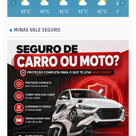
‹
›
42°C
42°C
41°C
41°C
41°C
40°C
MINAS VALE SEGURO