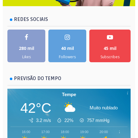
REDES SOCIAIS
280 mil
40 mil
45 mil
Likes
Followers
Subscribes
PREVISÃO DO TEMPO
Tempe
42°C
Muito nublado
3.2 m/s
22%
757
mmHg
16:00
17:00
18:00
19:00
20:00
21:00