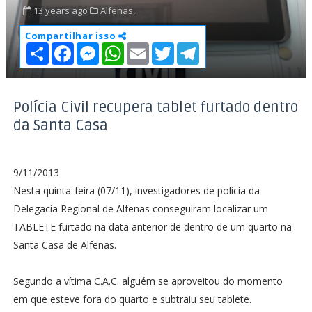
13 years ago
Alfenas,
Compartilhar isso
S
F
M
W
E
T
T
h
a
e
h
m
w
e
a
c
s
a
a
i
l
r
e
s
t
i
t
e
e
b
e
s
l
t
g
o
n
A
e
r
Polícia Civil recupera tablet furtado dentro
o
g
p
r
a
da Santa Casa
k
e
p
m
r
9/11/2013
Nesta quinta-feira (07/11), investigadores de polícia da
Delegacia Regional de Alfenas conseguiram localizar um
TABLETE furtado na data anterior de dentro de um quarto na
Santa Casa de Alfenas.
Segundo a vítima C.A.C. alguém se aproveitou do momento
em que esteve fora do quarto e subtraiu seu tablete.