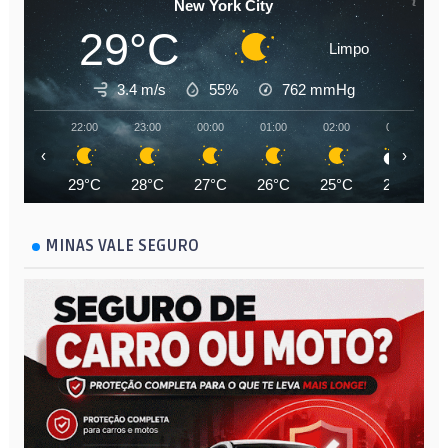
New York City
29°C
Limpo
3.4 m/s
55%
762
mmHg
22:00
23:00
00:00
01:00
02:00
03:00
‹
›
29°C
28°C
27°C
26°C
25°C
25°C
MINAS VALE SEGURO