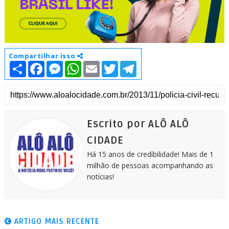
Compartilhar isso
S
F
M
W
E
T
T
h
a
e
h
m
w
e
a
c
s
a
a
i
l
r
e
s
t
i
t
e
e
b
e
s
l
t
g
o
n
A
e
r
o
g
p
r
a
k
e
p
m
Escrito por ALÔ ALÔ
r
CIDADE
Há 15 anos de credibilidade! Mais de 1
milhão de pessoas acompanhando as
notícias!
ARTIGO MAIS RECENTE