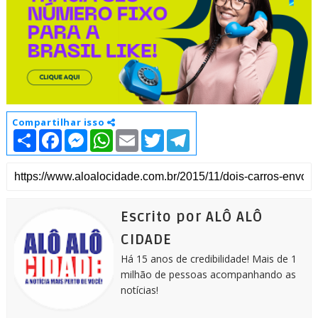
Compartilhar isso
S
F
M
W
E
T
T
h
a
e
h
m
w
e
a
c
s
a
a
i
l
r
e
s
t
i
t
e
e
b
e
s
l
t
g
o
n
A
e
r
o
g
p
r
a
k
e
p
m
Escrito por ALÔ ALÔ
r
CIDADE
Há 15 anos de credibilidade! Mais de 1
milhão de pessoas acompanhando as
notícias!