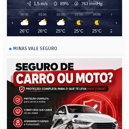
1.5 m/s
89%
763
mmHg
00:00
01:00
02:00
03:00
04:00
05:00
‹
›
26°C
26°C
25°C
25°C
25°C
25°C
MINAS VALE SEGURO