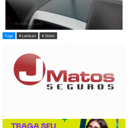
Tags
# Lambari
# Slider
-