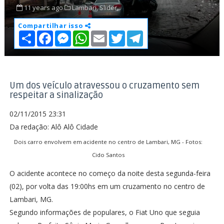
11 years ago
Lambari,
Slider,
Compartilhar isso
S
F
M
W
E
T
T
h
a
e
h
m
w
e
a
c
s
a
a
i
l
r
e
s
t
i
t
e
e
b
e
s
l
t
g
o
n
A
e
r
o
g
p
r
a
Um dos veículo atravessou o cruzamento sem
k
e
p
m
respeitar a sinalização
r
02/11/2015 23:31
Da redação: Alô Alô Cidade
Dois carro envolvem em acidente no centro de Lambari, MG - Fotos:
Cido Santos
O acidente acontece no começo da noite desta segunda-feira
(02), por volta das 19:00hs em um cruzamento no centro de
Lambari, MG.
Segundo informações de populares, o Fiat Uno que seguia