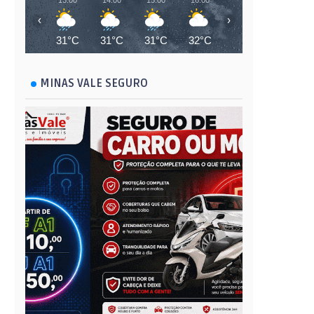
13:00
14:00
15:00
16:00
17:00
18:00
‹
›
31°C
31°C
31°C
32°C
32°C
31°C
MINAS VALE SEGURO