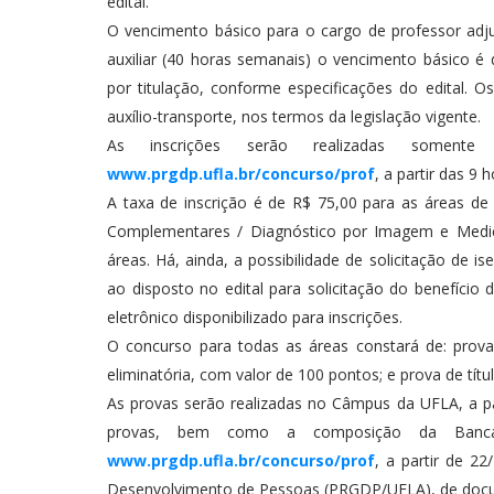
edital.
O vencimento básico para o cargo de professor adjun
auxiliar (40 horas semanais) o vencimento básico é
por titulação, conforme especificações do edital. 
auxílio-transporte, nos termos da legislação vigente.
As inscrições serão realizadas soment
www.prgdp.ufla.br/concurso/prof
, a partir das 9 
A taxa de inscrição é de R$ 75,00 para as áreas de 
Complementares / Diagnóstico por Imagem e Medic
áreas. Há, ainda, a possibilidade de solicitação de
ao disposto no edital para solicitação do benefíci
eletrônico disponibilizado para inscrições.
O concurso para todas as áreas constará de: prova e
eliminatória, com valor de 100 pontos; e prova de títul
As provas serão realizadas no Câmpus da UFLA, a par
provas, bem como a composição da Banca Ex
www.prgdp.ufla.br/concurso/prof
, a partir de 2
Desenvolvimento de Pessoas (PRGDP/UFLA), de docu