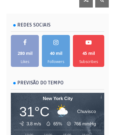
REDES SOCIAIS
280 mil
40 mil
45 mil
Likes
Followers
Subscribes
PREVISÃO DO TEMPO
New York City
31°C
Chuvisco
3.8 m/s
65%
766
mmHg