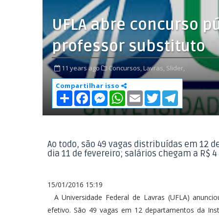
UFLA abre concurso pú
professor substituto
11 years ago
Concursos,
Lavras,
Slider,
Compartilhar isso
S
F
M
W
E
T
T
h
a
e
h
m
w
e
a
c
s
a
a
i
l
r
e
s
t
i
t
e
e
b
e
s
l
t
g
o
n
A
e
r
o
g
p
r
a
Ao todo, são 49 vagas distribuídas em 12 d
k
e
p
m
dia 11 de fevereiro; salários chegam a R$ 4 
r
15/01/2016 15:19
A Universidade Federal de Lavras (UFLA) anunciou
efetivo. São 49 vagas em 12 departamentos da Insti