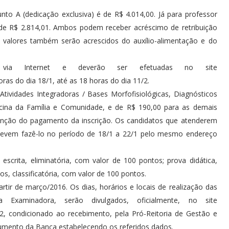
to A (dedicação exclusiva) é de R$ 4.014,00. Já para professor
 de R$ 2.814,01. Ambos podem receber acréscimo de retribuição
Os valores também serão acrescidos do auxílio-alimentação e do
e via Internet e deverão ser efetuadas no site
horas do dia 18/1, até as 18 horas do dia 11/2.
Atividades Integradoras / Bases Morfofisiológicas, Diagnósticos
ina da Família e Comunidade, e de R$ 190,00 para as demais
 isenção do pagamento da inscrição. Os candidatos que atenderem
o devem fazê-lo no período de 18/1 a 22/1 pelo mesmo endereço
scrita, eliminatória, com valor de 100 pontos; prova didática,
os, classificatória, com valor de 100 pontos.
tir de março/2016. Os dias, horários e locais de realização das
aminadora, serão divulgados, oficialmente, no site
2/2, condicionado ao recebimento, pela Pró-Reitoria de Gestão e
mento da Banca estabelecendo os referidos dados.