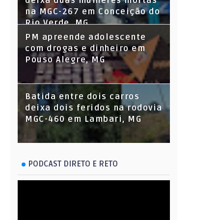
deixa duas mulheres mortas
na MGC-267 em Conceição do
Rio Verde, MG
PM apreende adolescente
com drogas e dinheiro em
Pouso Alegre, MG
Batida entre dois carros
deixa dois feridos na rodovia
MGC-460 em Lambari, MG
PODCAST DIRETO E RETO