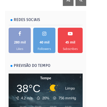
REDES SOCIAIS
280 mil
40 mil
45 mil
Likes
Followers
Subscribes
PREVISÃO DO TEMPO
Tempe
38°C
Limpo
4.2 m/s
20%
756
mmHg