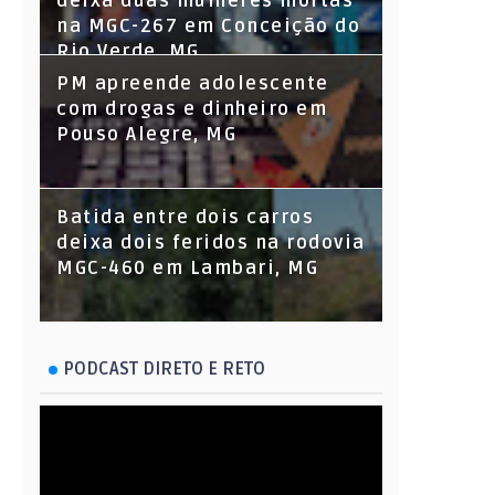
deixa duas mulheres mortas
na MGC-267 em Conceição do
Rio Verde, MG
PM apreende adolescente
com drogas e dinheiro em
Pouso Alegre, MG
Batida entre dois carros
deixa dois feridos na rodovia
MGC-460 em Lambari, MG
PODCAST DIRETO E RETO