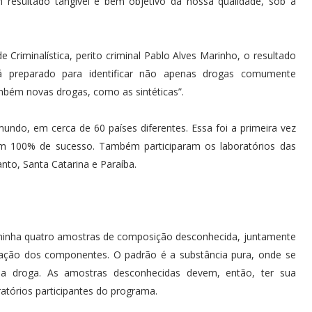
 resultado tangível e bem objetivo da nossa qualidade, sob a
e Criminalística, perito criminal Pablo Alves Marinho, o resultado
á preparado para identificar não apenas drogas comumente
bém novas drogas, como as sintéticas”.
undo, em cerca de 60 países diferentes. Essa foi a primeira vez
 com 100% de sucesso. Também participaram os laboratórios das
Santo, Santa Catarina e Paraíba.
inha quatro amostras de composição desconhecida, juntamente
icação dos componentes. O padrão é a substância pura, onde se
a droga. As amostras desconhecidas devem, então, ter sua
tórios participantes do programa.