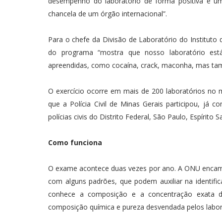
desempenho do laboratório de forma positiva é um
chancela de um órgão internacional”.
Para o chefe da Divisão de Laboratório do Instituto d
do programa “mostra que nosso laboratório est
apreendidas, como cocaína, crack, maconha, mas tam
O exercício ocorre em mais de 200 laboratórios no m
que a Polícia Civil de Minas Gerais participou, já
polícias civis do Distrito Federal, São Paulo, Espírito 
Como funciona
O exame acontece duas vezes por ano. A ONU encam
com alguns padrões, que podem auxiliar na identif
conhece a composição e a concentração exata d
composição química e pureza desvendada pelos labora