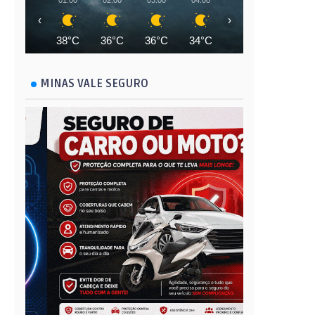
01:00
02:00
03:00
04:00
05:00
06:00
‹
›
38°C
36°C
36°C
34°C
34°C
33°C
MINAS VALE SEGURO