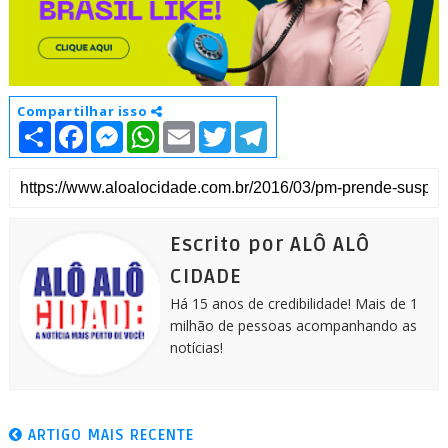
Compartilhar isso
S
F
M
W
E
T
T
h
a
e
h
m
w
e
a
c
s
a
a
i
l
r
e
s
t
i
t
e
e
b
e
s
l
t
g
o
n
A
e
r
o
g
p
r
a
k
e
p
m
Escrito por ALÔ ALÔ
r
CIDADE
Há 15 anos de credibilidade! Mais de 1
milhão de pessoas acompanhando as
notícias!
ARTIGO MAIS RECENTE