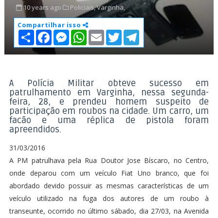
10 years ago
Policiais,
Varginha,
Compartilhar isso
S
F
M
W
E
T
T
h
a
e
h
m
w
e
a
c
s
a
a
i
l
r
e
s
t
i
t
e
e
b
e
s
l
t
g
o
n
A
e
r
o
g
p
r
a
A Polícia Militar obteve sucesso em
k
e
p
m
patrulhamento em Varginha, nessa segunda-
r
feira, 28, e prendeu homem suspeito de
participação em roubos na cidade. Um carro, um
facão e uma réplica de pistola foram
apreendidos.
31/03/2016
A PM patrulhava pela Rua Doutor Jose Bíscaro, no Centro,
onde deparou com um veículo Fiat Uno branco, que foi
abordado devido possuir as mesmas características de um
veículo utilizado na fuga dos autores de um roubo à
transeunte, ocorrido no último sábado, dia 27/03, na Avenida