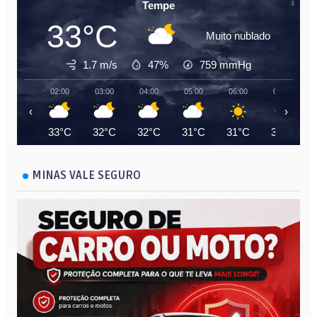
Tempe
33°C
Muito nublado
1.7 m/s
47%
759
mmHg
02:00
03:00
04:00
05:00
06:00
07:00
‹
›
33°C
32°C
32°C
31°C
31°C
31°C
MINAS VALE SEGURO