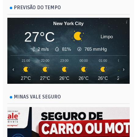
PREVISÃO DO TEMPO
New York City
27°C
Limpo
2 m/s
81%
765
mmHg
21:00
22:00
23:00
00:00
01:00
02:00
‹
›
27°C
27°C
26°C
26°C
26°C
25°C
MINAS VALE SEGURO