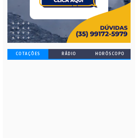
COTAÇÕES
RÁDIO
HORÓSCOPO