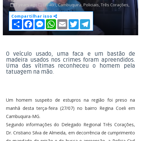
7 years ago
BR-491,
Cambuquira,
Policiais,
Três Corações,
Compartilhar isso
S
F
M
W
E
T
T
h
a
e
h
m
w
e
a
c
s
a
a
i
l
r
e
s
t
i
t
e
e
b
e
s
l
t
g
o
n
A
e
r
o
g
p
r
a
O veículo usado, uma faca e um bastão de
k
e
p
m
madeira usados nos crimes foram apreendidos.
r
Uma das vítimas reconheceu o homem pela
tatuagem na mão.
Um homem suspeito de estupros na região foi preso na
manhã desta terça-feira (27/07) no bairro Regina Coeli em
Cambuquira-MG.
Segundo informações do Delegado Regional Três Corações,
Dr. Cristiano Silva de Almeida, em decorrência de cumprimento
de mandado de prisão e de busca e apreensão, a Polícia Civil