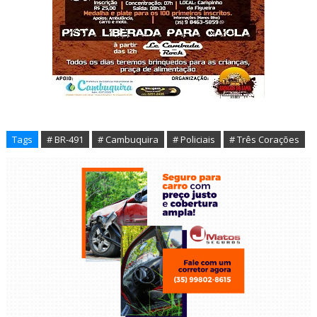
Tags
# BR-491
# Cambuquira
# Policiais
# Três Corações