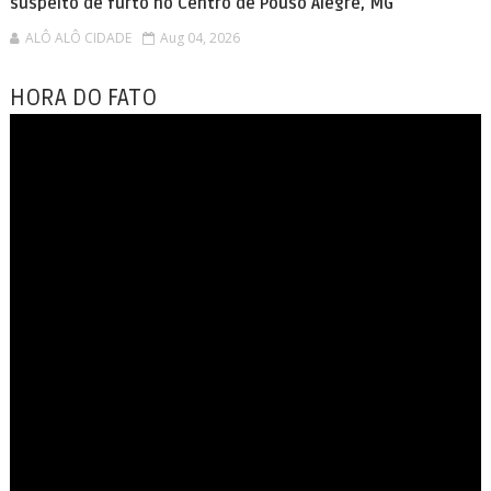
suspeito de furto no Centro de Pouso Alegre, MG
ALÔ ALÔ CIDADE
Aug 04, 2026
HORA DO FATO