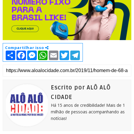
Compartilhar isso
S
F
M
W
E
T
T
h
a
e
h
m
w
e
a
c
s
a
a
i
l
r
e
s
t
i
t
e
e
b
e
s
l
t
g
o
n
A
e
r
o
g
p
r
a
k
e
p
m
Escrito por ALÔ ALÔ
r
CIDADE
Há 15 anos de credibilidade! Mais de 1
milhão de pessoas acompanhando as
notícias!