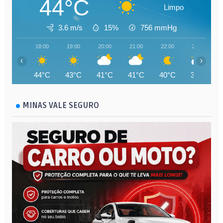
44°C
Limpo
3.6 m/s
15%
756
mmHg
18:00
19:00
20:00
21:00
22:00
23:00
‹
›
44°C
43°C
41°C
41°C
40°C
39°C
MINAS VALE SEGURO