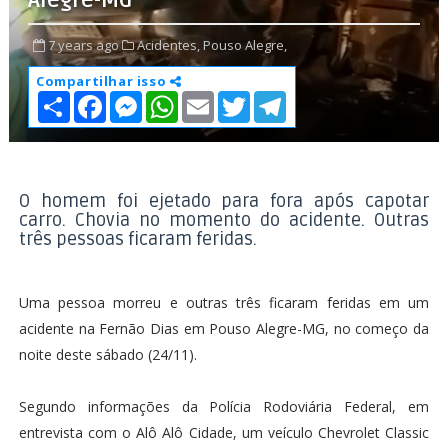
Alegre-MG
7 years ago
Acidentes,
Pouso Alegre,
Compartilhar isso
S
F
M
W
E
T
T
h
a
e
h
m
w
e
a
c
s
a
a
i
l
r
e
s
t
i
t
e
e
b
e
s
l
t
g
o
n
A
e
r
o
g
p
r
a
O homem foi ejetado para fora após capotar
k
e
p
m
carro. Chovia no momento do acidente. Outras
r
três pessoas ficaram feridas.
Uma pessoa morreu e outras três ficaram feridas em um
acidente na Fernão Dias em Pouso Alegre-MG, no começo da
noite deste sábado (24/11).
Segundo informações da Polícia Rodoviária Federal, em
entrevista com o Alô Alô Cidade, um veículo Chevrolet Classic