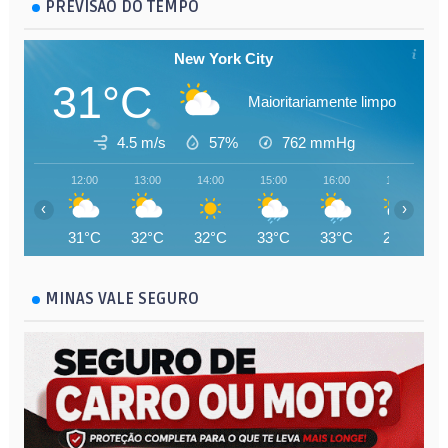
PREVISÃO DO TEMPO
New York City
31°C
Maioritariamente limpo
4.5 m/s
57%
762
mmHg
12:00
13:00
14:00
15:00
16:00
17:00
‹
›
31°C
32°C
32°C
33°C
33°C
27°C
MINAS VALE SEGURO