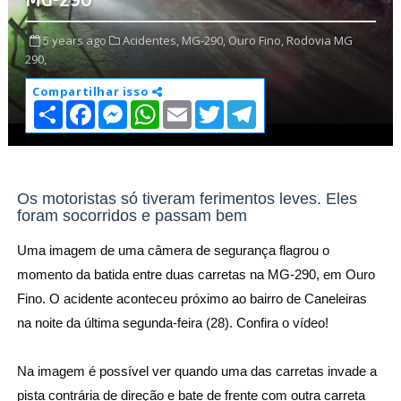
MG-290
5 years ago
Acidentes,
MG-290,
Ouro Fino,
Rodovia MG
290,
Compartilhar isso
S
F
M
W
E
T
T
h
a
e
h
m
w
e
a
c
s
a
a
i
l
r
e
s
t
i
t
e
e
b
e
s
l
t
g
o
n
A
e
r
o
g
p
r
a
Os motoristas só tiveram ferimentos leves. Eles
k
e
p
m
foram socorridos e passam bem
r
Uma imagem de uma câmera de segurança flagrou o 
momento da batida entre duas carretas na MG-290, em Ouro 
Fino. O acidente aconteceu próximo ao bairro de Caneleiras 
na noite da última segunda-feira (28). Confira o vídeo!

Na imagem é possível ver quando uma das carretas invade a 
pista contrária de direção e bate de frente com outra carreta 