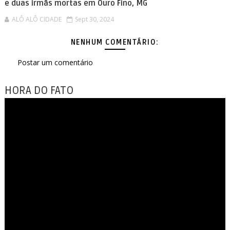
e duas irmãs mortas em Ouro Fino, MG
ALÔ ALÔ CIDADE
Sept 30, 2024
NENHUM COMENTÁRIO:
Postar um comentário
HORA DO FATO