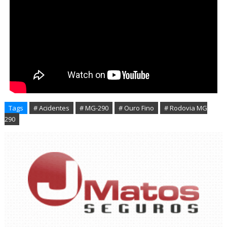
Tags
# Acidentes
# MG-290
# Ouro Fino
# Rodovia MG
290