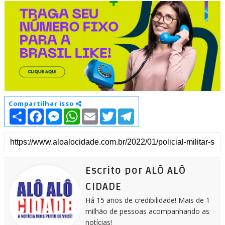
Compartilhar isso
S
F
M
W
E
T
T
h
a
e
h
m
w
e
a
c
s
a
a
i
l
r
e
s
t
i
t
e
e
b
e
s
l
t
g
o
n
A
e
r
o
g
p
r
a
k
e
p
m
Escrito por ALÔ ALÔ
r
CIDADE
Há 15 anos de credibilidade! Mais de 1
milhão de pessoas acompanhando as
notícias!