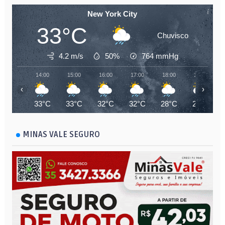
New York City
33°C
Chuvisco
4.2 m/s
50%
764
mmHg
14:00
15:00
16:00
17:00
18:00
19:00
‹
›
33°C
33°C
32°C
32°C
28°C
26°C
MINAS VALE SEGURO