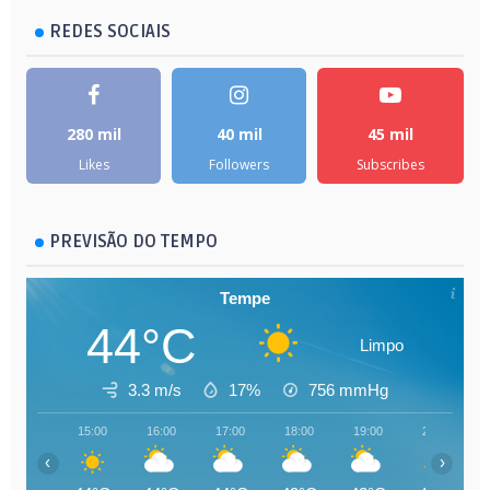
REDES SOCIAIS
280 mil
40 mil
45 mil
Likes
Followers
Subscribes
PREVISÃO DO TEMPO
Tempe
44°C
Limpo
3.3 m/s
17%
756
mmHg
15:00
16:00
17:00
18:00
19:00
20:00
‹
›