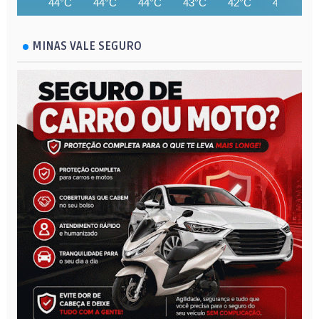
44°C
44°C
44°C
43°C
42°C
42°C
MINAS VALE SEGURO