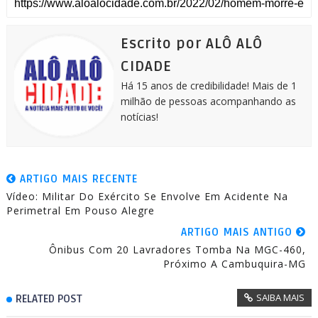
e
b
e
s
l
t
g
o
n
A
e
r
o
g
p
r
a
k
e
p
m
Escrito por ALÔ ALÔ
r
CIDADE
Há 15 anos de credibilidade! Mais de 1
milhão de pessoas acompanhando as
notícias!
ARTIGO MAIS RECENTE
Vídeo: Militar Do Exército Se Envolve Em Acidente Na
Perimetral Em Pouso Alegre
ARTIGO MAIS ANTIGO
Ônibus Com 20 Lavradores Tomba Na MGC-460,
Próximo A Cambuquira-MG
SAIBA MAIS
RELATED POST