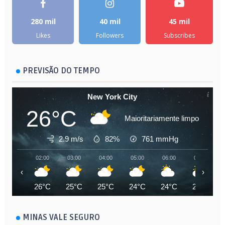
280 mil
40 mil
45 mil
Likes
Followers
Subscribes
PREVISÃO DO TEMPO
New York City
26°C
Maioritariamente limpo
2.9 m/s
82%
761
mmHg
02:00
03:00
04:00
05:00
06:00
07:00
‹
›
26°C
25°C
25°C
24°C
24°C
25°C
MINAS VALE SEGURO