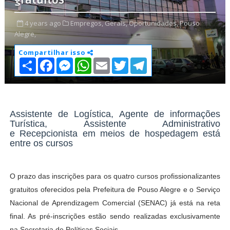
gratuitos
4 years ago
Empregos,
Gerais,
Oportunidades,
Pouso
Alegre,
Compartilhar isso
S
F
M
W
E
T
T
h
a
e
h
m
w
e
a
c
s
a
a
i
l
r
e
s
t
i
t
e
e
b
e
s
l
t
g
o
n
A
e
r
o
g
p
r
a
Assistente de Logística, Agente de informações
k
e
p
m
Turística, Assistente Administrativo
r
e Recepcionista em meios de hospedagem está
entre os cursos
O prazo das inscrições para os quatro cursos profissionalizantes
gratuitos oferecidos pela Prefeitura de Pouso Alegre e o Serviço
Nacional de Aprendizagem Comercial (SENAC) já está na reta
final. As pré-inscrições estão sendo realizadas exclusivamente
na Secretaria de Políticas Sociais.