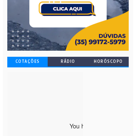
COTAÇÕES
RÁDIO
HORÓSCOPO