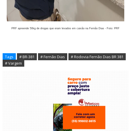
PRF apreende 50kg de drogas que eram levados em caixão na Fernão Dias - Foto: PRF
Tags
# BR-381
# Fernão Dias
# Rodovia Fernão Dias BR 381
# Vargem