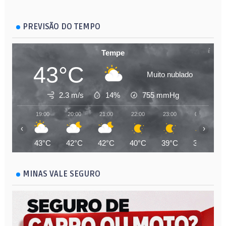
PREVISÃO DO TEMPO
Tempe
43°C
Muito nublado
2.3 m/s
14%
755
mmHg
19:00
20:00
21:00
22:00
23:00
00:00
‹
›
43°C
42°C
42°C
40°C
39°C
38°C
MINAS VALE SEGURO