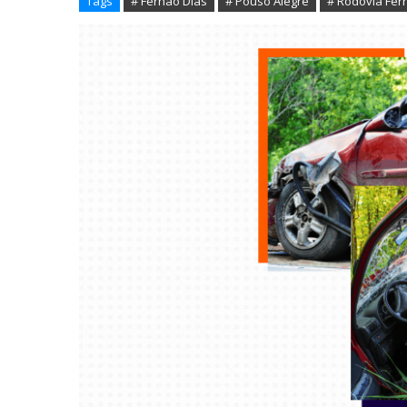
Tags
# Fernão Dias
# Pouso Alegre
# Rodovia Fer