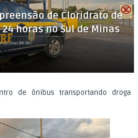
preensão de Cloridrato de
24 horas no Sul de Minas
rnão Dias BR 381,
tro de ônibus transportando droga