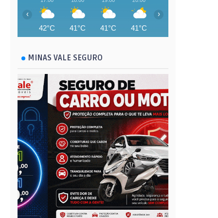
17:00
18:00
19:00
20:00
21:00
22:00
‹
›
42°C
41°C
41°C
41°C
40°C
39°C
MINAS VALE SEGURO