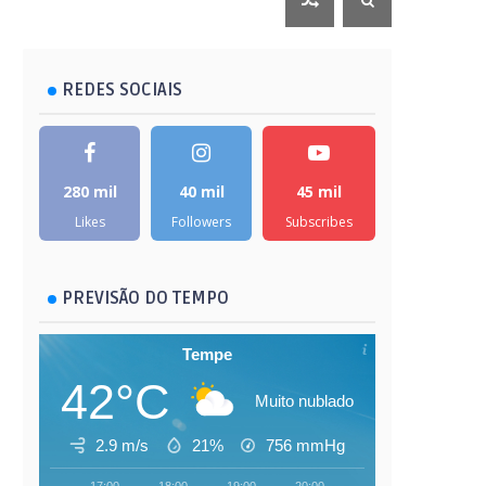
REDES SOCIAIS
280 mil
40 mil
45 mil
Likes
Followers
Subscribes
PREVISÃO DO TEMPO
Tempe
42°C
Muito nublado
2.9 m/s
21%
756
mmHg