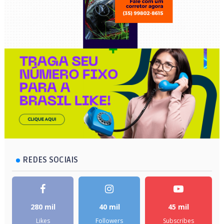
REDES SOCIAIS
280 mil
40 mil
45 mil
Likes
Followers
Subscribes