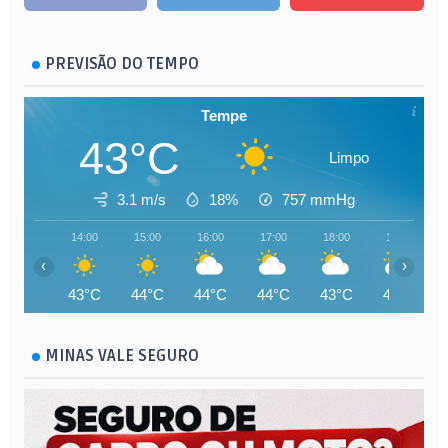
PREVISÃO DO TEMPO
Tempe
43°C
Limpo
3.1 m/s
18%
757
mmHg
14:00
15:00
16:00
17:00
18:00
19:00
‹
›
43°C
44°C
44°C
44°C
43°C
42°C
MINAS VALE SEGURO