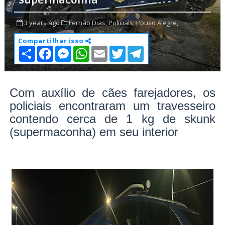
“supermaconha”
3 years ago
Fernão Dias,
Policiais,
Pouso Alegre,
Compartilhar isso
S
F
M
W
E
T
T
h
a
e
h
m
w
e
a
c
s
a
a
i
l
r
e
s
t
i
t
e
e
b
e
s
l
t
g
o
n
A
e
r
Com auxílio de cães farejadores, os
o
g
p
r
a
policiais encontraram um travesseiro
k
e
p
m
r
contendo cerca de 1 kg de skunk
(supermaconha) em seu interior