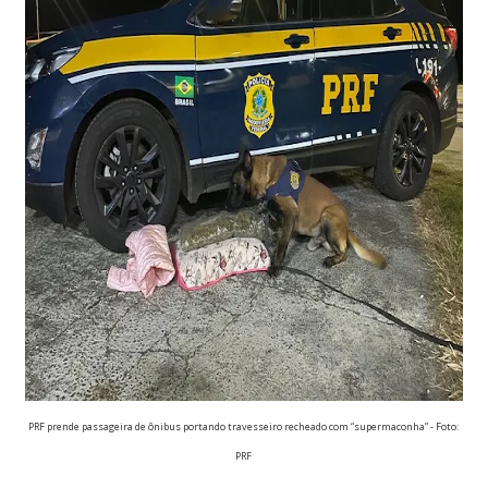
PRF prende passageira de ônibus portando travesseiro recheado com “supermaconha” - Foto:
PRF