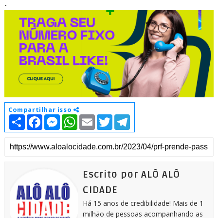
-
Compartilhar isso
S
F
M
W
E
T
T
h
a
e
h
m
w
e
a
c
s
a
a
i
l
r
e
s
t
i
t
e
e
b
e
s
l
t
g
o
n
A
e
r
o
g
p
r
a
k
e
p
m
Escrito por ALÔ ALÔ
r
CIDADE
Há 15 anos de credibilidade! Mais de 1
milhão de pessoas acompanhando as