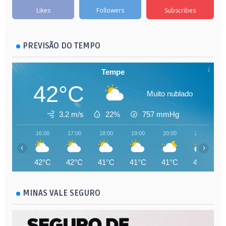
Likes
Followers
Subscribes
PREVISÃO DO TEMPO
Tempe
42°C
Muito nublado
3.2 m/s
22%
757
mmHg
16:00
17:00
18:00
19:00
20:00
21:00
‹
›
42°C
42°C
41°C
41°C
41°C
40°C
MINAS VALE SEGURO