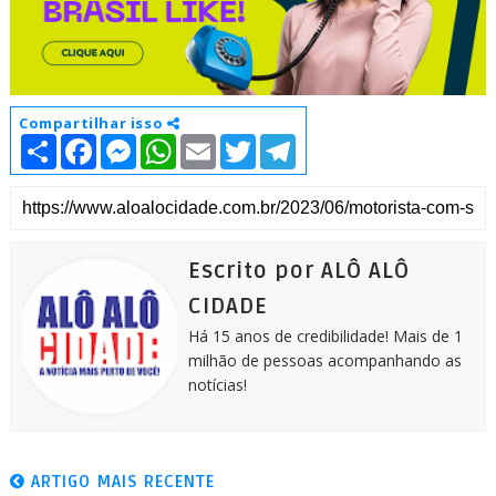
Compartilhar isso
S
F
M
W
E
T
T
h
a
e
h
m
w
e
a
c
s
a
a
i
l
r
e
s
t
i
t
e
e
b
e
s
l
t
g
o
n
A
e
r
o
g
p
r
a
k
e
p
m
Escrito por ALÔ ALÔ
r
CIDADE
Há 15 anos de credibilidade! Mais de 1
milhão de pessoas acompanhando as
notícias!
ARTIGO MAIS RECENTE