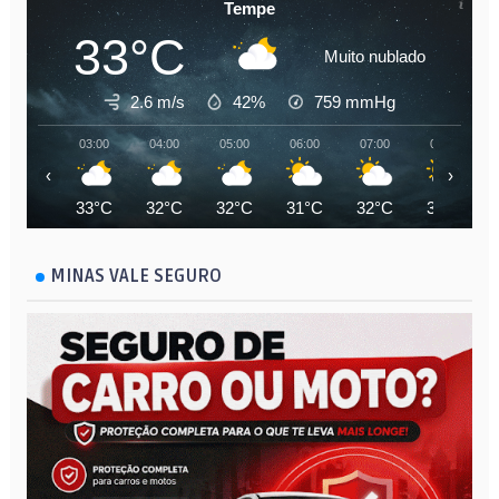
Tempe
33°C
Muito nublado
2.6 m/s
42%
759
mmHg
03:00
04:00
05:00
06:00
07:00
08:00
‹
›
33°C
32°C
32°C
31°C
32°C
33°C
MINAS VALE SEGURO