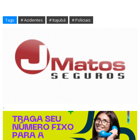
Tags
# Acidentes
# Itajubá
# Policiais
-