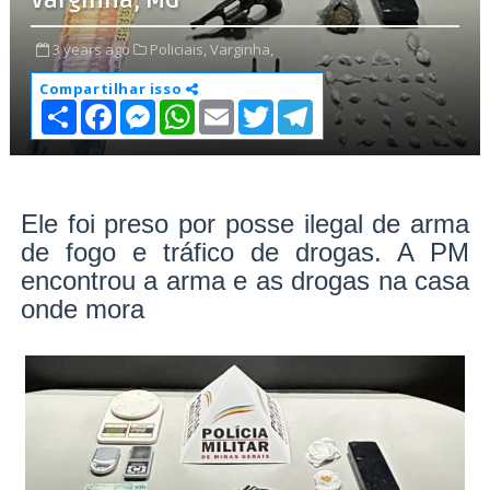
Varginha, MG
3 years ago
Policiais,
Varginha,
Compartilhar isso
S
F
M
W
E
T
T
h
a
e
h
m
w
e
a
c
s
a
a
i
l
r
e
s
t
i
t
e
e
b
e
s
l
t
g
o
n
A
e
r
o
g
p
r
a
Ele foi preso por posse ilegal de arma
k
e
p
m
de fogo e tráfico de drogas. A PM
r
encontrou a arma e as drogas na casa
onde mora