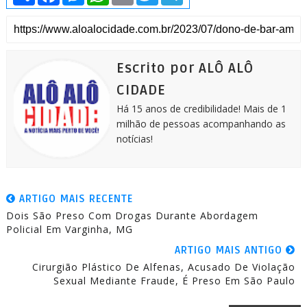
a
c
s
a
a
i
l
r
e
s
t
i
t
e
e
b
e
s
l
t
g
o
n
A
e
r
o
g
p
r
a
k
e
p
m
Escrito por ALÔ ALÔ
r
CIDADE
Há 15 anos de credibilidade! Mais de 1
milhão de pessoas acompanhando as
notícias!
ARTIGO MAIS RECENTE
Dois São Preso Com Drogas Durante Abordagem
Policial Em Varginha, MG
ARTIGO MAIS ANTIGO
Cirurgião Plástico De Alfenas, Acusado De Violação
Sexual Mediante Fraude, É Preso Em São Paulo