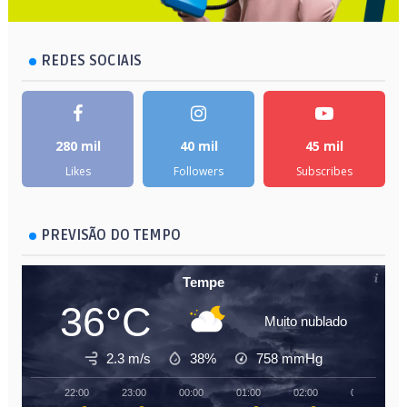
REDES SOCIAIS
280 mil
40 mil
45 mil
Likes
Followers
Subscribes
PREVISÃO DO TEMPO
Tempe
36°C
Muito nublado
2.3 m/s
38%
758
mmHg
22:00
23:00
00:00
01:00
02:00
03:00