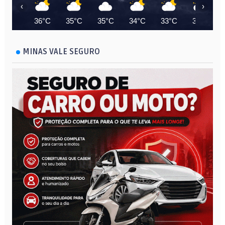
‹
›
36°C
35°C
35°C
34°C
33°C
33°C
MINAS VALE SEGURO