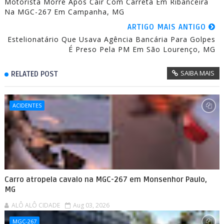
Motorista Morre Após Cair Com Carreta Em Ribanceira
Na MGC-267 Em Campanha, MG
ARTIGO MAIS ANTIGO
Estelionatário Que Usava Agência Bancária Para Golpes
É Preso Pela PM Em São Lourenço, MG
SAIBA MAIS
RELATED POST
ACIDENTES
Carro atropela cavalo na MGC-267 em Monsenhor Paulo,
MG
ALÔ ALÔ CIDADE
Aug 03, 2026
MGC-267