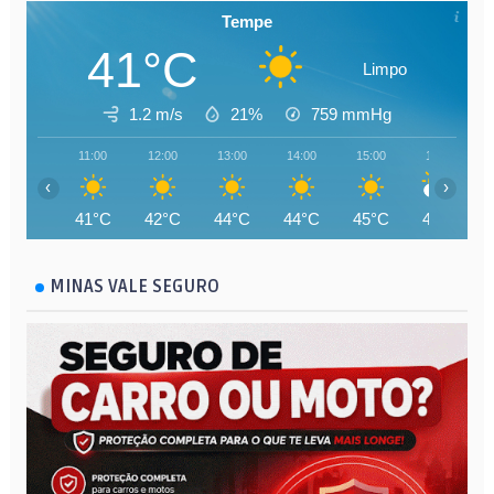
Tempe
41°C
Limpo
1.2 m/s
21%
759
mmHg
11:00
12:00
13:00
14:00
15:00
16:00
‹
›
41°C
42°C
44°C
44°C
45°C
45°C
MINAS VALE SEGURO