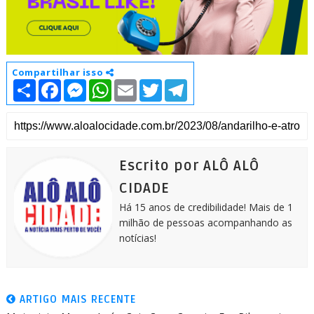
Compartilhar isso
S
F
M
W
E
T
T
h
a
e
h
m
w
e
a
c
s
a
a
i
l
r
e
s
t
i
t
e
e
b
e
s
l
t
g
o
n
A
e
r
o
g
p
r
a
k
e
p
m
Escrito por ALÔ ALÔ
r
CIDADE
Há 15 anos de credibilidade! Mais de 1
milhão de pessoas acompanhando as
notícias!
ARTIGO MAIS RECENTE