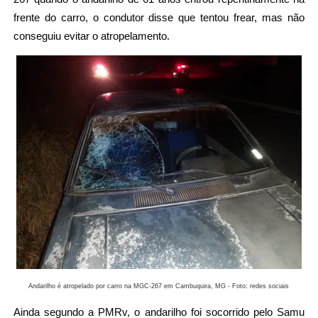
frente do carro, o condutor disse que tentou frear, mas não
conseguiu evitar o atropelamento.
Andarilho é atropelado por carro na MGC-267 em Cambuquira, MG - Foto: redes sociais
Ainda segundo a PMRv, o andarilho foi socorrido pelo Samu