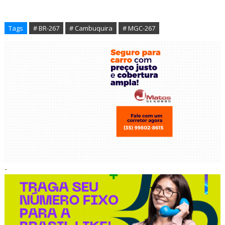
Tags
# BR-267
# Cambuquira
# MGC-267
-