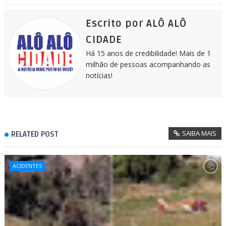
o
n
A
e
r
o
g
p
r
a
k
e
p
m
Escrito por ALÔ ALÔ
r
CIDADE
Há 15 anos de credibilidade! Mais de 1
milhão de pessoas acompanhando as
notícias!
SAIBA MAIS
RELATED POST
ACIDENTES