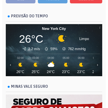
PREVISÃO DO TEMPO
New York City
26°C
Limpo
2.2 m/s
59%
762
mmHg
02:00
03:00
04:00
05:00
06:00
07:00
‹
›
26°C
25°C
24°C
23°C
23°C
23°C
MINAS VALE SEGURO