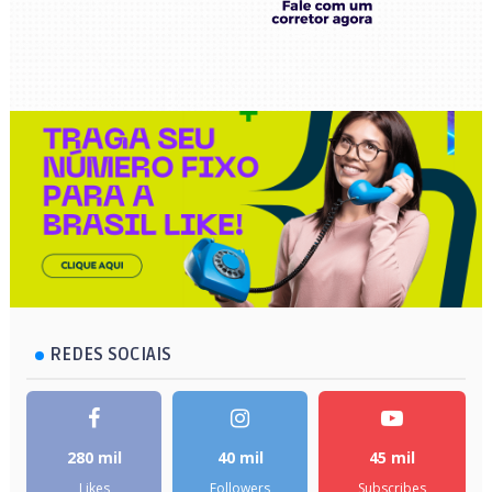
REDES SOCIAIS
280 mil
40 mil
45 mil
Likes
Followers
Subscribes