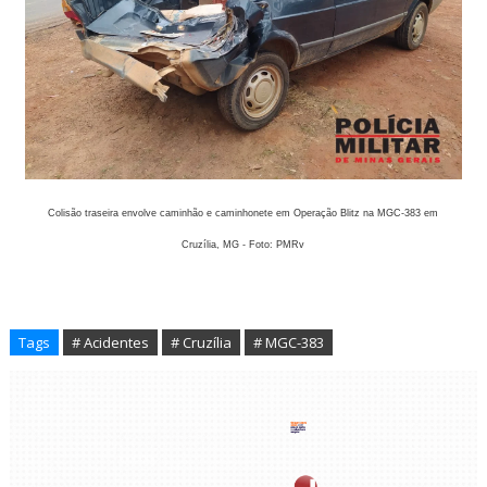
Colisão traseira envolve caminhão e caminhonete em Operação Blitz na MGC-383 em
Cruzília, MG - Foto: PMRv
Tags
# Acidentes
# Cruzília
# MGC-383