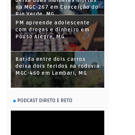
deixa duas mulheres mortas
na MGC-267 em Conceição do
Rio Verde, MG
PM apreende adolescente
com drogas e dinheiro em
Pouso Alegre, MG
Batida entre dois carros
deixa dois feridos na rodovia
MGC-460 em Lambari, MG
PODCAST DIRETO E RETO