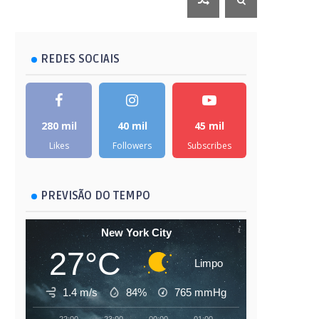
REDES SOCIAIS
280 mil
40 mil
45 mil
Likes
Followers
Subscribes
PREVISÃO DO TEMPO
New York City
27°C
Limpo
1.4 m/s
84%
765
mmHg