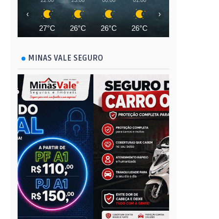
22:00
23:00
00:00
01:00
02:00
03:00
‹
›
27°C
26°C
26°C
26°C
25°C
25°C
MINAS VALE SEGURO