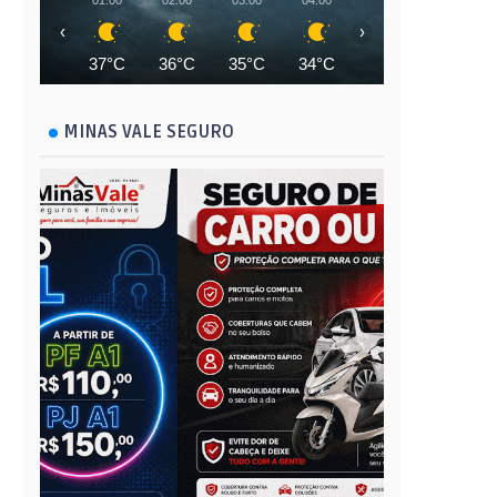
01:00
02:00
03:00
04:00
05:00
06:00
‹
›
37°C
36°C
35°C
34°C
33°C
33°C
MINAS VALE SEGURO