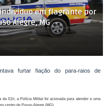
 indivíduo em flagrante por
uso Alegre, MG
ava furtar fiação do para-raios de
a da 01h, a Polícia Militar foi acionada para atender a uma
no centro de Pouso Alegre (MG).