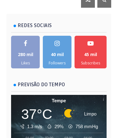
REDES SOCIAIS
280 mil
40 mil
45 mil
Likes
Followers
Subscribes
PREVISÃO DO TEMPO
Tempe
37°C
Limpo
1.3 m/s
29%
758
mmHg