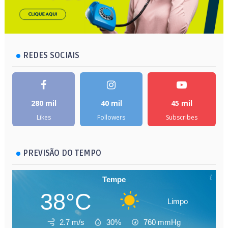
REDES SOCIAIS
280 mil
40 mil
45 mil
Likes
Followers
Subscribes
PREVISÃO DO TEMPO
Tempe
38°C
Limpo
2.7 m/s
30%
760
mmHg