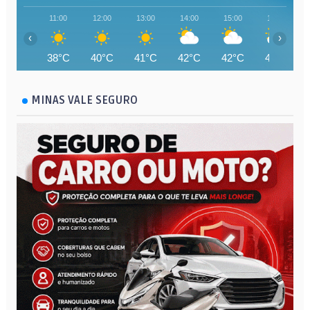
11:00
12:00
13:00
14:00
15:00
16:00
‹
›
38°C
40°C
41°C
42°C
42°C
42°C
MINAS VALE SEGURO