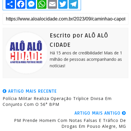
S
F
M
W
E
T
T
h
a
e
h
m
w
e
a
c
s
a
a
i
l
r
e
s
t
i
t
e
e
b
e
s
l
t
g
o
n
A
e
r
o
g
p
r
a
k
e
p
m
Escrito por ALÔ ALÔ
r
CIDADE
Há 15 anos de credibilidade! Mais de 1
milhão de pessoas acompanhando as
notícias!
ARTIGO MAIS RECENTE
Polícia Militar Realiza Operação Tríplice Divisa Em
Conjunto Com O 56° BPM
ARTIGO MAIS ANTIGO
PM Prende Homem Com Notas Falsas E Tráfico De
Drogas Em Pouso Alegre, MG