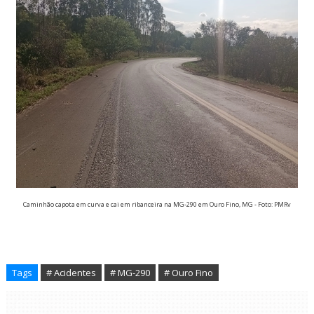
Caminhão capota em curva e cai em ribanceira na MG-290 em Ouro Fino, MG - Foto: PMRv
Tags
# Acidentes
# MG-290
# Ouro Fino