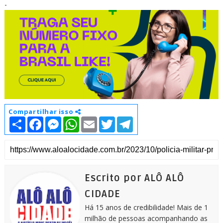
-
Compartilhar isso
S
F
M
W
E
T
T
h
a
e
h
m
w
e
a
c
s
a
a
i
l
r
e
s
t
i
t
e
e
b
e
s
l
t
g
o
n
A
e
r
o
g
p
r
a
k
e
p
m
Escrito por ALÔ ALÔ
r
CIDADE
Há 15 anos de credibilidade! Mais de 1
milhão de pessoas acompanhando as