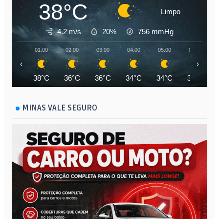
38°C
Limpo
4.2 m/s
20%
756
mmHg
01:00
02:00
03:00
04:00
05:00
06:00
‹
›
38°C
36°C
36°C
34°C
34°C
33°C
MINAS VALE SEGURO