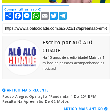
Compartilhar isso
S
F
M
W
E
T
T
h
a
e
h
m
w
e
a
c
s
a
a
i
l
r
e
s
t
i
t
e
e
b
e
s
l
t
g
o
n
A
e
r
o
g
p
r
a
k
e
p
m
Escrito por ALÔ ALÔ
r
CIDADE
Há 15 anos de credibilidade! Mais de 1
milhão de pessoas acompanhando as
notícias!
ARTIGO MAIS RECENTE
Pouso Alegre: Operação "Randandan" Do 20º BPM
Resulta Na Apreensão De 62 Motos
ARTIGO MAIS ANTIGO