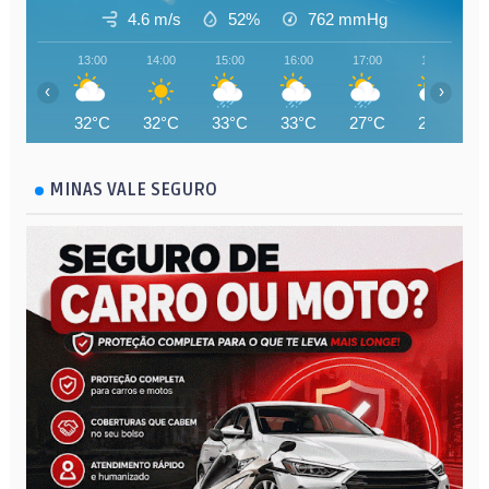
4.6 m/s
52%
762
mmHg
13:00
14:00
15:00
16:00
17:00
18:00
‹
›
32°C
32°C
33°C
33°C
27°C
25°C
MINAS VALE SEGURO