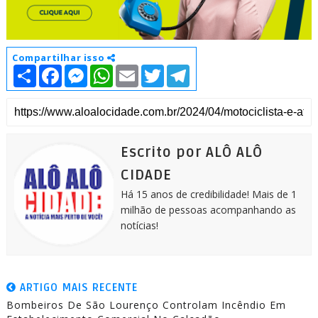
Compartilhar isso
S
F
M
W
E
T
T
h
a
e
h
m
w
e
a
c
s
a
a
i
l
r
e
s
t
i
t
e
e
b
e
s
l
t
g
o
n
A
e
r
o
g
p
r
a
k
e
p
m
Escrito por ALÔ ALÔ
r
CIDADE
Há 15 anos de credibilidade! Mais de 1
milhão de pessoas acompanhando as
notícias!
ARTIGO MAIS RECENTE
Bombeiros De São Lourenço Controlam Incêndio Em