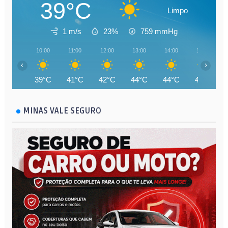
39°C
Limpo
1 m/s
23%
759
mmHg
10:00
11:00
12:00
13:00
14:00
15:00
‹
›
39°C
41°C
42°C
44°C
44°C
45°C
MINAS VALE SEGURO