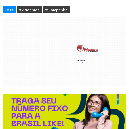
Tags
# Acidentes
# Campanha
-