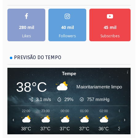
280 mil
40 mil
45 mil
Likes
Followers
Subscribes
PREVISÃO DO TEMPO
Tempe
38°C
Maioritariamente limpo
3.1 m/s
29%
757
mmHg
22:00
23:00
00:00
01:00
02:00
03:00
‹
›
38°C
37°C
37°C
37°C
36°C
35°C