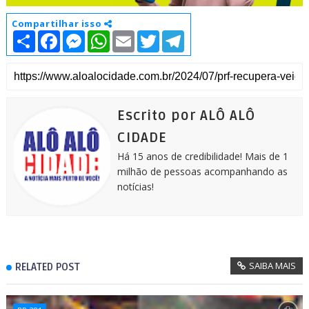
Compartilhar isso
S
F
M
W
E
T
T
h
a
e
h
m
w
e
a
c
s
a
a
i
l
r
e
s
t
i
t
e
e
b
e
s
l
t
g
o
n
A
e
r
o
g
p
r
a
k
e
p
m
Escrito por ALÔ ALÔ
r
CIDADE
Há 15 anos de credibilidade! Mais de 1
milhão de pessoas acompanhando as
notícias!
SAIBA MAIS
RELATED POST