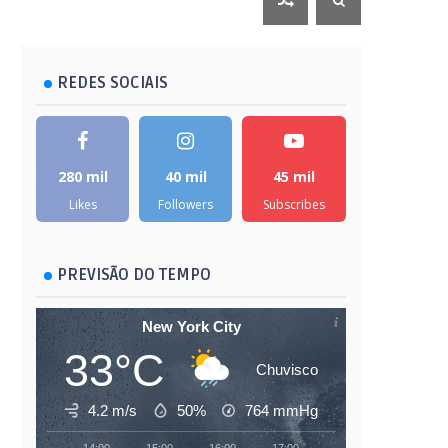
REDES SOCIAIS
280 mil
40 mil
45 mil
Likes
Followers
Subscribes
PREVISÃO DO TEMPO
New York City
33°C
Chuvisco
4.2 m/s
50%
764
mmHg