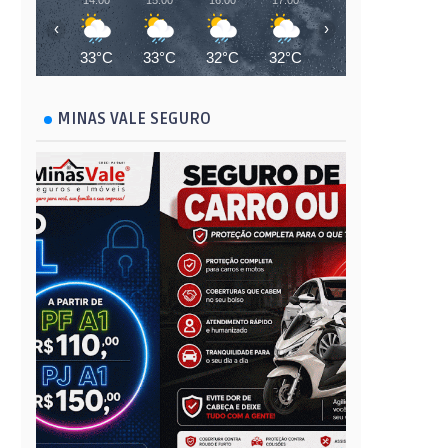
14:00
15:00
16:00
17:00
18:00
19:00
‹
›
33°C
33°C
32°C
32°C
28°C
26°C
MINAS VALE SEGURO