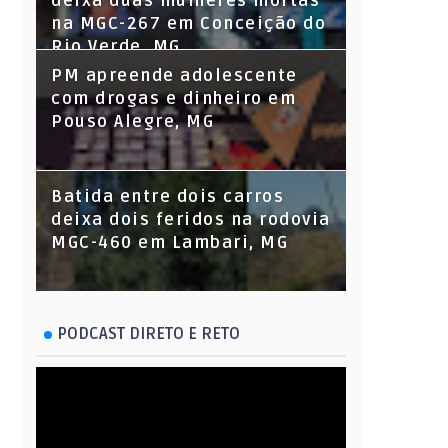
deixa duas mulheres mortas
na MGC-267 em Conceição do
Rio Verde, MG
PM apreende adolescente
com drogas e dinheiro em
Pouso Alegre, MG
Batida entre dois carros
deixa dois feridos na rodovia
MGC-460 em Lambari, MG
PODCAST DIRETO E RETO