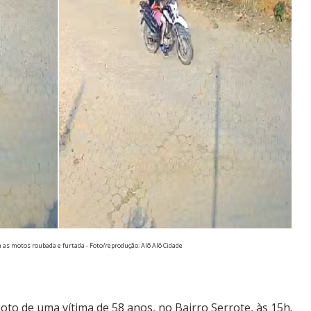
 as motos roubada e furtada - Foto/reprodução: Alõ Alô Cidade
to de uma vítima de 58 anos, no Bairro Serrote, às 15h.