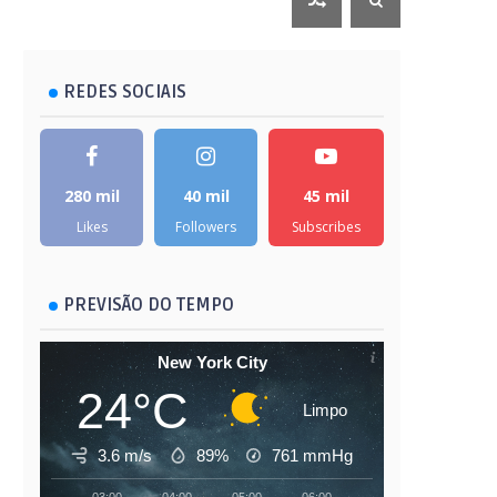
REDES SOCIAIS
280 mil
40 mil
45 mil
Likes
Followers
Subscribes
PREVISÃO DO TEMPO
New York City
24°C
Limpo
3.6 m/s
89%
761
mmHg