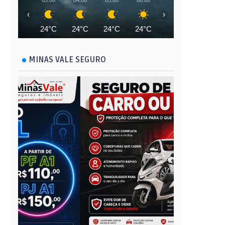
03:00
04:00
05:00
06:00
07:00
08:00
‹
›
24°C
24°C
24°C
24°C
24°C
25°C
MINAS VALE SEGURO