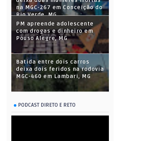
deixa duas mulheres mortas
na MGC-267 em Conceição do
Rio Verde, MG
PM apreende adolescente
com drogas e dinheiro em
Pouso Alegre, MG
Batida entre dois carros
deixa dois feridos na rodovia
MGC-460 em Lambari, MG
PODCAST DIRETO E RETO