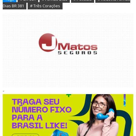
Dias BR 381
# Três Corações
-