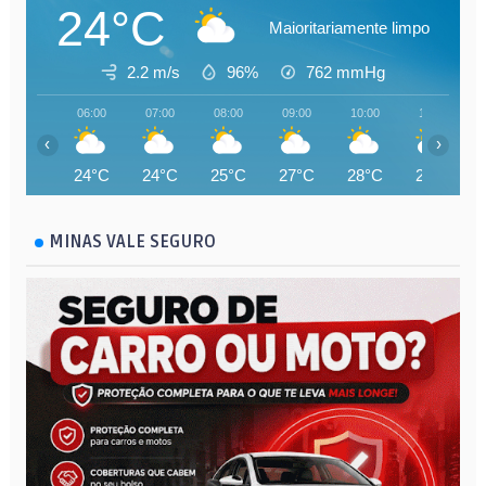
24°C
Maioritariamente limpo
2.2 m/s
96%
762
mmHg
06:00
07:00
08:00
09:00
10:00
11:00
‹
›
24°C
24°C
25°C
27°C
28°C
29°C
MINAS VALE SEGURO