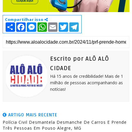
Compartilhar isso
S
F
M
W
E
T
T
h
a
e
h
m
w
e
a
c
s
a
a
i
l
r
e
s
t
i
t
e
e
b
e
s
l
t
g
o
n
A
e
r
o
g
p
r
a
k
e
p
m
Escrito por ALÔ ALÔ
r
CIDADE
Há 15 anos de credibilidade! Mais de 1
milhão de pessoas acompanhando as
notícias!
ARTIGO MAIS RECENTE
Polícia Civil Desmantela Desmanche De Carros E Prende
Três Pessoas Em Pouso Alegre, MG