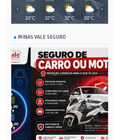
15:00
16:00
17:00
18:00
19:00
20:00
‹
›
33°C
32°C
32°C
28°C
26°C
26°C
MINAS VALE SEGURO