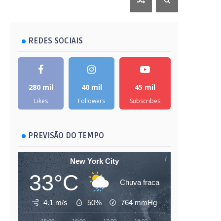
REDES SOCIAIS
280 mil
40 mil
45 mil
Likes
Followers
Subscribes
PREVISÃO DO TEMPO
New York City
33°C
Chuva fraca
4.1 m/s
50%
764
mmHg