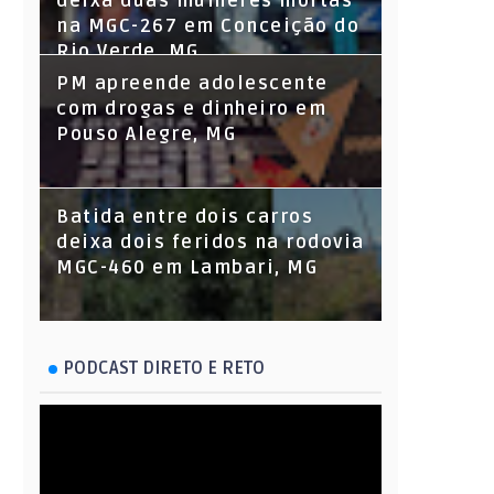
deixa duas mulheres mortas
na MGC-267 em Conceição do
Rio Verde, MG
PM apreende adolescente
com drogas e dinheiro em
Pouso Alegre, MG
Batida entre dois carros
deixa dois feridos na rodovia
MGC-460 em Lambari, MG
PODCAST DIRETO E RETO