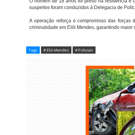
O homem de 18 anos foi preso na residência e c
suspeitos foram conduzidos à Delegacia de Políci
A operação reforça o compromisso das forças d
criminalidade em Elói Mendes, garantindo maior
Tags
# Elói Mendes
# Policiais