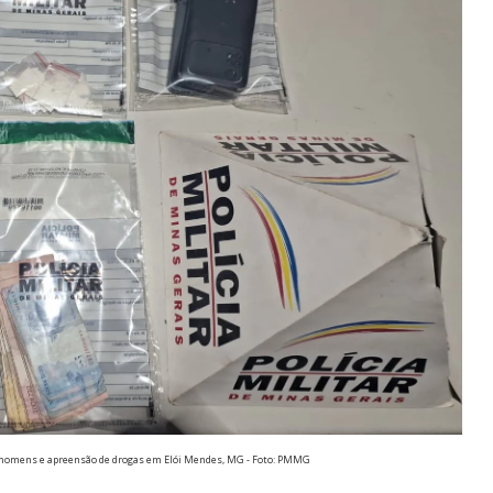
is homens e apreensão de drogas em Elói Mendes, MG - Foto: PMMG