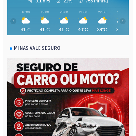
3.1 m/s
21%
756
mmHg
18:00
19:00
20:00
21:00
22:00
23:00
‹
›
41°C
41°C
41°C
40°C
39°C
38°C
MINAS VALE SEGURO