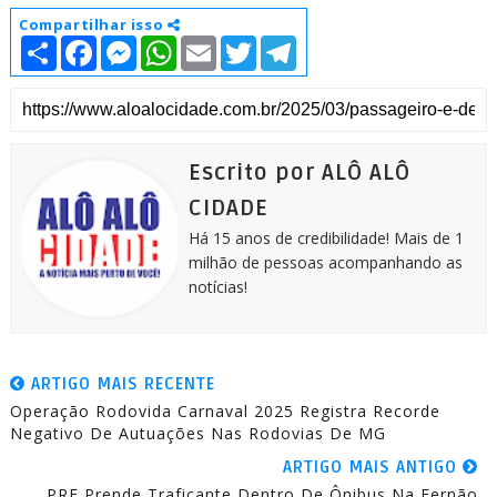
Compartilhar isso
S
F
M
W
E
T
T
h
a
e
h
m
w
e
a
c
s
a
a
i
l
r
e
s
t
i
t
e
e
b
e
s
l
t
g
o
n
A
e
r
o
g
p
r
a
k
e
p
m
Escrito por ALÔ ALÔ
r
CIDADE
Há 15 anos de credibilidade! Mais de 1
milhão de pessoas acompanhando as
notícias!
ARTIGO MAIS RECENTE
Operação Rodovida Carnaval 2025 Registra Recorde
Negativo De Autuações Nas Rodovias De MG
ARTIGO MAIS ANTIGO
PRF Prende Traficante Dentro De Ônibus Na Fernão