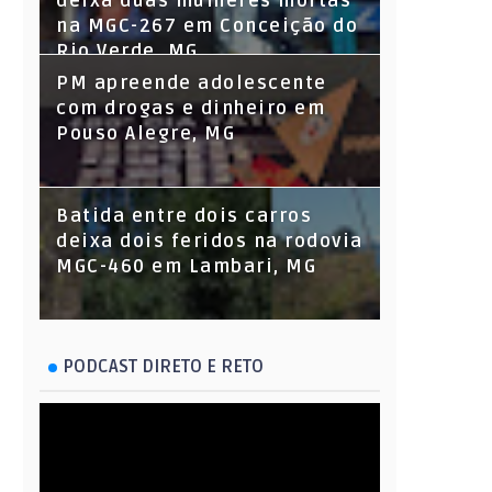
deixa duas mulheres mortas
na MGC-267 em Conceição do
Rio Verde, MG
PM apreende adolescente
com drogas e dinheiro em
Pouso Alegre, MG
Batida entre dois carros
deixa dois feridos na rodovia
MGC-460 em Lambari, MG
PODCAST DIRETO E RETO