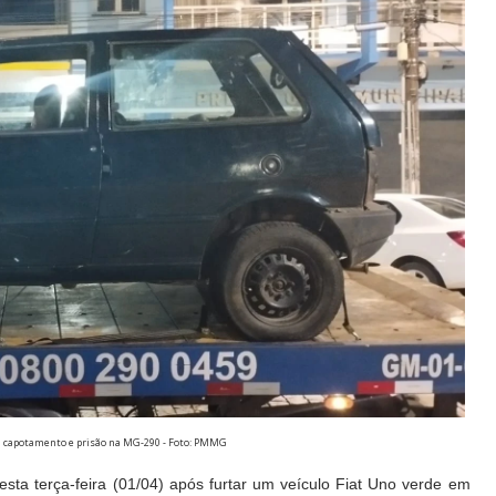
m capotamento e prisão na MG-290 - Foto: PMMG
esta terça-feira (01/04) após furtar um veículo Fiat Uno verde em