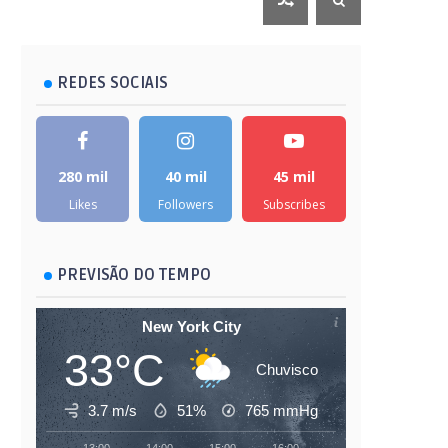
REDES SOCIAIS
280 mil
40 mil
45 mil
Likes
Followers
Subscribes
PREVISÃO DO TEMPO
New York City
33°C
Chuvisco
3.7 m/s
51%
765
mmHg