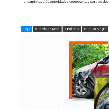
encaminhado às autoridades competentes para as devid
Tags
# Borda da Mata
# Policiais
# Pouso Alegre