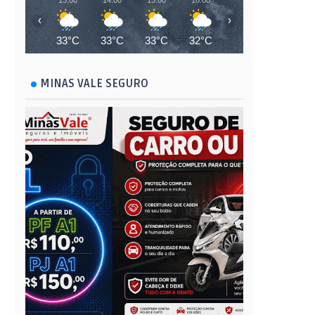
13:00
14:00
15:00
16:00
17:00
18:00
‹
›
33°C
33°C
33°C
32°C
32°C
28°C
MINAS VALE SEGURO