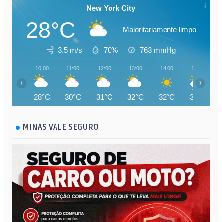
New York City
28°C
Maioritariamente limpo
3.5 m/s
70%
763
mmHg
10:00
11:00
12:00
13:00
14:00
15:00
‹
›
28°C
30°C
31°C
32°C
32°C
33°C
MINAS VALE SEGURO