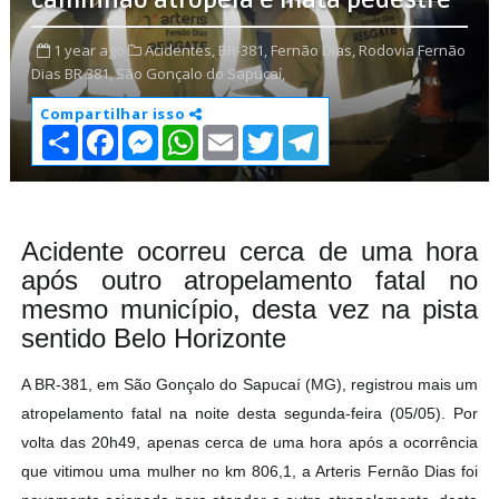
caminhão atropela e mata pedestre
1 year ago
Acidentes,
BR-381,
Fernão Dias,
Rodovia Fernão
Dias BR 381,
São Gonçalo do Sapucaí,
Compartilhar isso
S
F
M
W
E
T
T
h
a
e
h
m
w
e
a
c
s
a
a
i
l
r
e
s
t
i
t
e
e
b
e
s
l
t
g
o
n
A
e
r
o
g
p
r
a
Acidente ocorreu cerca de uma hora
k
e
p
m
após outro atropelamento fatal no
r
mesmo município, desta vez na pista
sentido Belo Horizonte
A BR-381, em São Gonçalo do Sapucaí (MG), registrou mais um
atropelamento fatal na noite desta segunda-feira (05/05). Por
volta das 20h49, apenas cerca de uma hora após a ocorrência
que vitimou uma mulher no km 806,1, a Arteris Fernão Dias foi