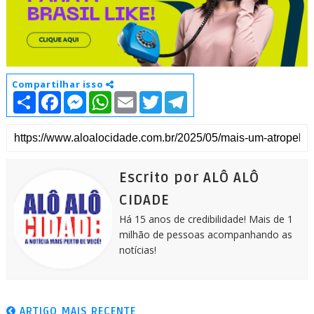
Compartilhar isso
S
F
M
W
E
T
T
h
a
e
h
m
w
e
a
c
s
a
a
i
l
r
e
s
t
i
t
e
e
b
e
s
l
t
g
o
n
A
e
r
o
g
p
r
a
k
e
p
m
Escrito por ALÔ ALÔ
r
CIDADE
Há 15 anos de credibilidade! Mais de 1
milhão de pessoas acompanhando as
notícias!
ARTIGO MAIS RECENTE