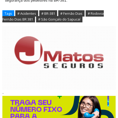
segurança dos pedestres na BR-381.
Tags
# Acidentes
# BR-381
# Fernão Dias
# Rodovia
Fernão Dias BR 381
# São Gonçalo do Sapucaí
-