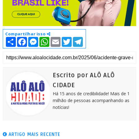
Compartilhar isso
S
F
M
W
E
T
T
h
a
e
h
m
w
e
a
c
s
a
a
i
l
r
e
s
t
i
t
e
e
b
e
s
l
t
g
o
n
A
e
r
o
g
p
r
a
k
e
p
m
Escrito por ALÔ ALÔ
r
CIDADE
Há 15 anos de credibilidade! Mais de 1
milhão de pessoas acompanhando as
notícias!
ARTIGO MAIS RECENTE