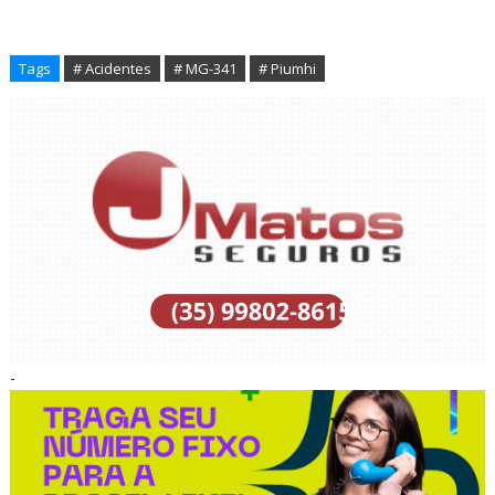
Tags
# Acidentes
# MG-341
# Piumhi
-