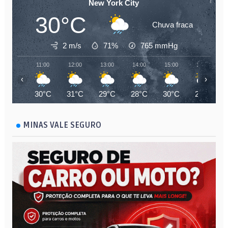
New York City
30°C
Chuva fraca
2 m/s
71%
765
mmHg
11:00
12:00
13:00
14:00
15:00
16:00
‹
›
30°C
31°C
29°C
28°C
30°C
29°C
MINAS VALE SEGURO