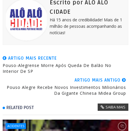
k
e
p
m
Escrito por ALÔ ALÔ
r
CIDADE
Há 15 anos de credibilidade! Mais de 1
milhão de pessoas acompanhando as
notícias!
ARTIGO MAIS RECENTE
Pouso-Alegrense Morre Após Queda De Balão No
Interior De SP
ARTIGO MAIS ANTIGO
Pouso Alegre Recebe Novos Investimentos Milionários
Da Gigante Chinesa Midea Group
SAIBA MAIS
RELATED POST
ACIDENTES