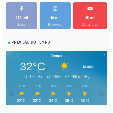
280 mil
40 mil
45 mil
Likes
Followers
Subscribes
PREVISÃO DO TEMPO
Tempe
32°C
Limpo
1.5 m/s
43%
760
mmHg
06:00
07:00
08:00
09:00
10:00
11:00
‹
›
32°C
33°C
34°C
36°C
38°C
40°C