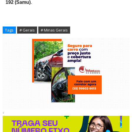
192 (Samu)
.
Tags
# Gerais
# Minas Gerais
-