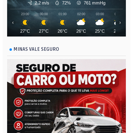
2.2 m/s
72%
761
mmHg
23:00
00:00
01:00
02:00
03:00
04:00
‹
›
27°C
27°C
26°C
26°C
25°C
25°C
MINAS VALE SEGURO