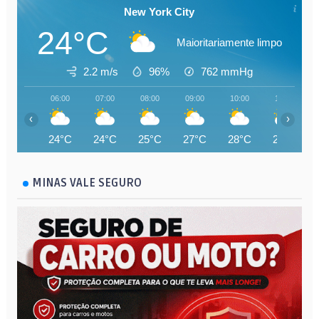
New York City
24°C
Maioritariamente limpo
2.2 m/s
96%
762
mmHg
06:00
07:00
08:00
09:00
10:00
11:00
‹
›
24°C
24°C
25°C
27°C
28°C
29°C
MINAS VALE SEGURO