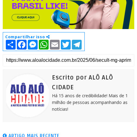
Compartilhar isso
S
F
M
W
E
T
T
h
a
e
h
m
w
e
a
c
s
a
a
i
l
r
e
s
t
i
t
e
e
b
e
s
l
t
g
o
n
A
e
r
o
g
p
r
a
k
e
p
m
Escrito por ALÔ ALÔ
r
CIDADE
Há 15 anos de credibilidade! Mais de 1
milhão de pessoas acompanhando as
notícias!
ARTIGO MAIS RECENTE