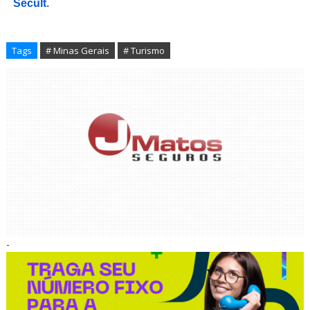
Secult
.
Tags
# Minas Gerais
# Turismo
-