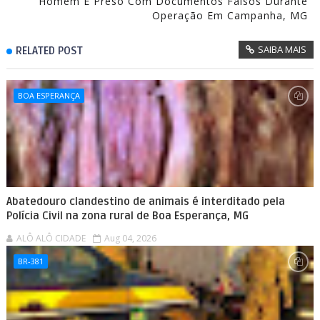
Homem É Preso Com Documentos Falsos Durante
Operação Em Campanha, MG
SAIBA MAIS
RELATED POST
BOA ESPERANÇA
Abatedouro clandestino de animais é interditado pela
Polícia Civil na zona rural de Boa Esperança, MG
ALÔ ALÔ CIDADE
Aug 04, 2026
BR-381