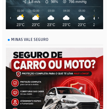
1.8 m/s
98%
766
mmHg
01:00
02:00
03:00
04:00
05:00
06:00
‹
›
23°C
23°C
23°C
23°C
23°C
23°C
MINAS VALE SEGURO