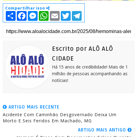
Compartilhar isso
S
F
M
W
E
T
T
h
a
e
h
m
w
e
a
c
s
a
a
i
l
r
e
s
t
i
t
e
e
b
e
s
l
t
g
o
n
A
e
r
o
g
p
r
a
k
e
p
m
Escrito por ALÔ ALÔ
r
CIDADE
Há 15 anos de credibilidade! Mais de 1
milhão de pessoas acompanhando as
notícias!
ARTIGO MAIS RECENTE
Acidente Com Caminhão Desgovernado Deixa Um
Morto E Seis Feridos Em Machado, MG
ARTIGO MAIS ANTIGO