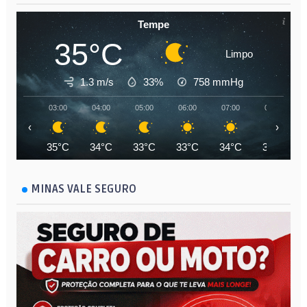
Tempe
35°C
Limpo
1.3 m/s
33%
758
mmHg
03:00
04:00
05:00
06:00
07:00
08:00
‹
›
35°C
34°C
33°C
33°C
34°C
35°C
MINAS VALE SEGURO