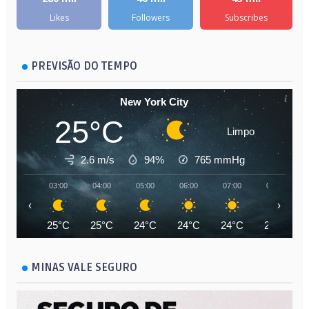
Likes
Followers
Subscribes
PREVISÃO DO TEMPO
New York City
25°C
Limpo
2.6 m/s
94%
765
mmHg
03:00
04:00
05:00
06:00
07:00
08:00
‹
›
25°C
25°C
24°C
24°C
24°C
26°C
MINAS VALE SEGURO