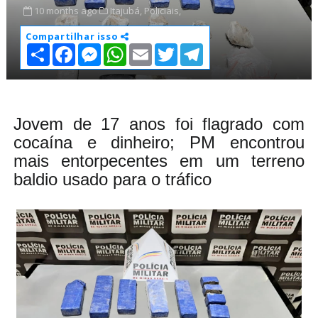
10 months ago
Itajubá,
Policiais,
Compartilhar isso
S
F
M
W
E
T
T
h
a
e
h
m
w
e
a
c
s
a
a
i
l
r
e
s
t
i
t
e
e
b
e
s
l
t
g
o
n
A
e
r
o
g
p
r
a
Jovem de 17 anos foi flagrado com
k
e
p
m
cocaína e dinheiro; PM encontrou
r
mais entorpecentes em um terreno
baldio usado para o tráfico