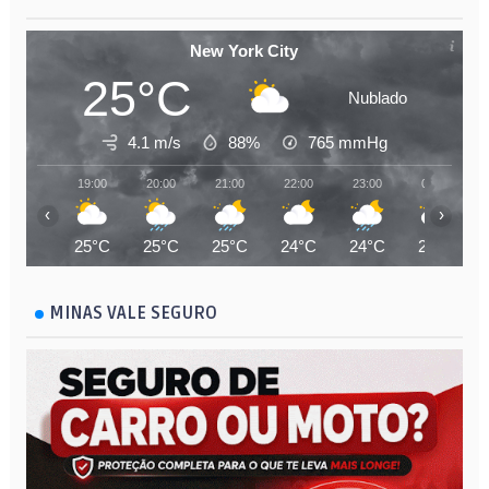
New York City
25°C
Nublado
4.1 m/s
88%
765
mmHg
19:00
20:00
21:00
22:00
23:00
00:00
‹
›
25°C
25°C
25°C
24°C
24°C
24°C
MINAS VALE SEGURO