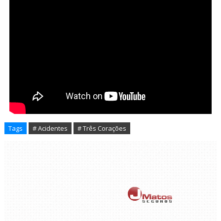
Tags
# Acidentes
# Três Corações