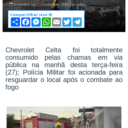
6 months ago
Acidentes,
Três Corações,
Compartilhar isso
S
F
M
W
E
T
T
h
a
e
h
m
w
e
a
c
s
a
a
i
l
r
e
s
t
i
t
e
e
b
e
s
l
t
g
o
n
A
e
r
o
g
p
r
a
Chevrolet Celta foi totalmente
k
e
p
m
consumido pelas chamas em via
r
pública na manhã desta terça-feira
(27); Polícia Militar foi acionada para
resguardar o local após o combate ao
fogo