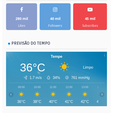
280 mil
40 mil
45 mil
Likes
Followers
Subscribes
PREVISÃO DO TEMPO
Tempe
36°C
Limpo
1.7 m/s
34%
761
mmHg
09:00
10:00
11:00
12:00
13:00
14:00
‹
›
36°C
38°C
40°C
41°C
42°C
43°C