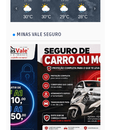
17:00
18:00
19:00
20:00
21:00
22:00
‹
›
30°C
30°C
29°C
28°C
27°C
27°C
MINAS VALE SEGURO