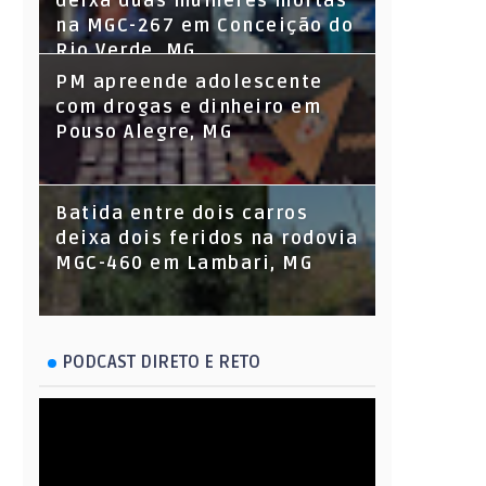
deixa duas mulheres mortas
na MGC-267 em Conceição do
Rio Verde, MG
PM apreende adolescente
com drogas e dinheiro em
Pouso Alegre, MG
Batida entre dois carros
deixa dois feridos na rodovia
MGC-460 em Lambari, MG
PODCAST DIRETO E RETO