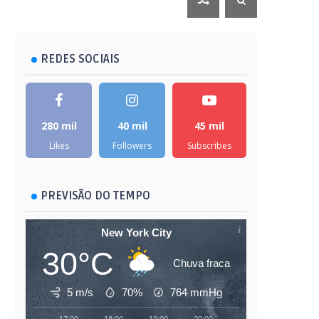
REDES SOCIAIS
280 mil
40 mil
45 mil
Likes
Followers
Subscribes
PREVISÃO DO TEMPO
New York City
30°C
Chuva fraca
5 m/s
70%
764
mmHg