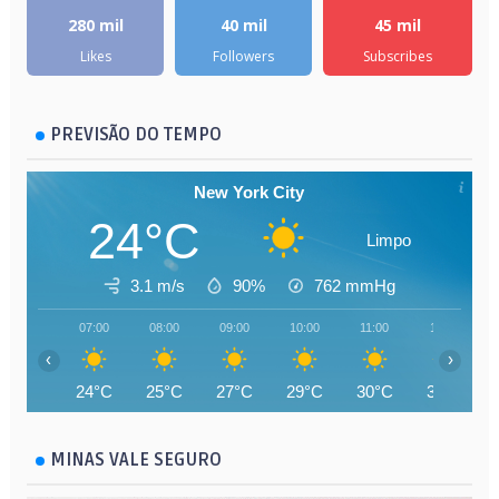
280 mil
40 mil
45 mil
Likes
Followers
Subscribes
PREVISÃO DO TEMPO
New York City
24°C
Limpo
3.1 m/s
90%
762
mmHg
07:00
08:00
09:00
10:00
11:00
12:00
‹
›
24°C
25°C
27°C
29°C
30°C
32°C
MINAS VALE SEGURO