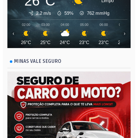
26°C
Limpo
2.2 m/s
59%
762
mmHg
02:00
03:00
04:00
05:00
06:00
07:00
‹
›
26°C
25°C
24°C
23°C
23°C
23°C
MINAS VALE SEGURO