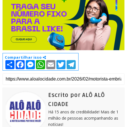
Compartilhar isso
S
F
M
W
E
T
T
h
a
e
h
m
w
e
a
c
s
a
a
i
l
r
e
s
t
i
t
e
e
b
e
s
l
t
g
o
n
A
e
r
o
g
p
r
a
k
e
p
m
Escrito por ALÔ ALÔ
r
CIDADE
Há 15 anos de credibilidade! Mais de 1
milhão de pessoas acompanhando as
notícias!