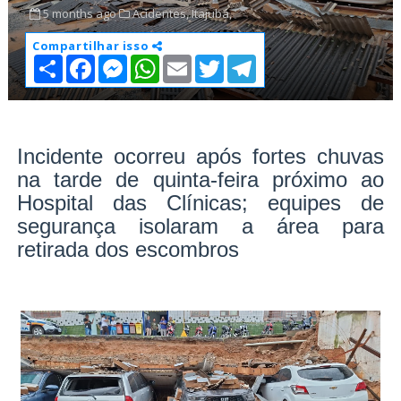
5 months ago
Acidentes,
Itajubá,
Compartilhar isso
S
F
M
W
E
T
T
h
a
e
h
m
w
e
a
c
s
a
a
i
l
r
e
s
t
i
t
e
e
b
e
s
l
t
g
o
n
A
e
r
o
g
p
r
a
Incidente ocorreu após fortes chuvas
k
e
p
m
na tarde de quinta-feira próximo ao
r
Hospital das Clínicas; equipes de
segurança isolaram a área para
retirada dos escombros