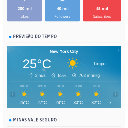
280 mil
40 mil
45 mil
Likes
Followers
Subscribes
PREVISÃO DO TEMPO
New York City
25°C
Limpo
3 m/s
85%
762
mmHg
08:00
09:00
10:00
11:00
12:00
13:00
‹
›
25°C
27°C
29°C
30°C
32°C
32°C
MINAS VALE SEGURO