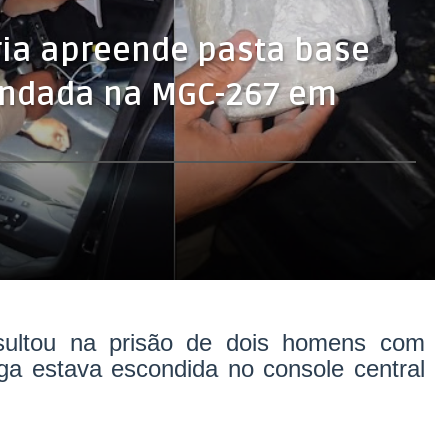
ária apreende pasta base
indada na MGC-267 em
ultou na prisão de dois homens com
roga estava escondida no console central