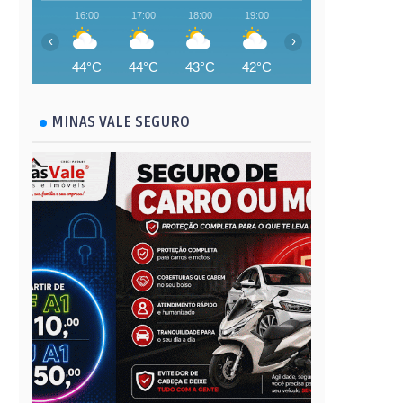
16:00
17:00
18:00
19:00
20:00
21:00
‹
›
44°C
44°C
43°C
42°C
42°C
41°C
MINAS VALE SEGURO