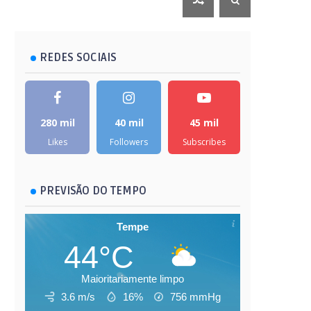
REDES SOCIAIS
280 mil
40 mil
45 mil
Likes
Followers
Subscribes
PREVISÃO DO TEMPO
Tempe
44°C
Maioritariamente limpo
3.6 m/s
16%
756
mmHg