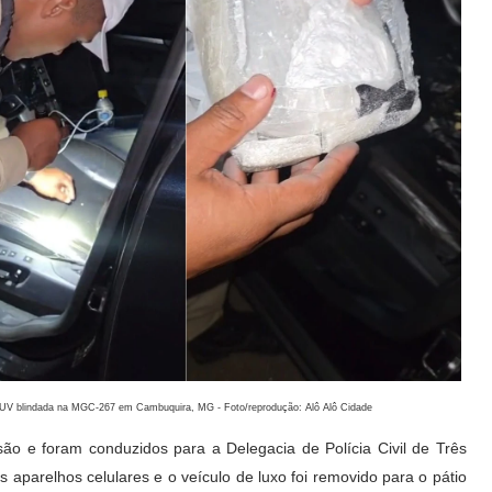
 SUV blindada na MGC-267 em Cambuquira, MG - Foto/reprodução: Alô Alô Cidade
são e foram conduzidos para a Delegacia de Polícia Civil de Três
aparelhos celulares e o veículo de luxo foi removido para o pátio