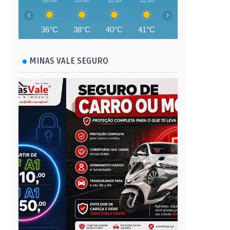
09:00
10:00
11:00
12:00
13:00
14:00
‹
›
36°C
38°C
40°C
41°C
42°C
43°C
MINAS VALE SEGURO