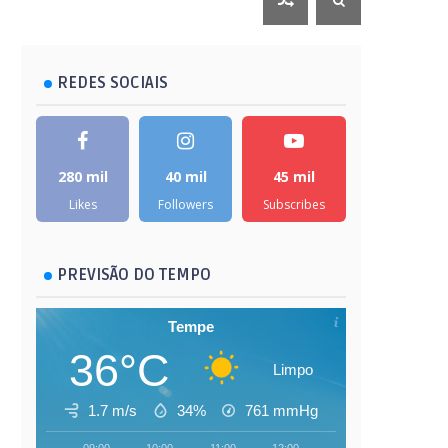
REDES SOCIAIS
280 mil
40 mil
45 mil
Likes
Followers
Subscribes
PREVISÃO DO TEMPO
Tempe
36°C
Limpo
1.7 m/s
34%
761
mmHg