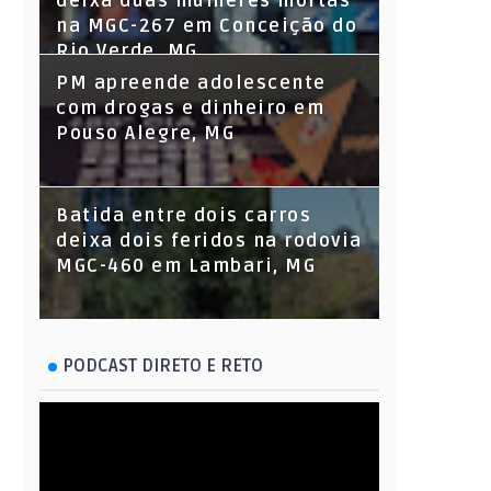
deixa duas mulheres mortas
na MGC-267 em Conceição do
Rio Verde, MG
PM apreende adolescente
com drogas e dinheiro em
Pouso Alegre, MG
Batida entre dois carros
deixa dois feridos na rodovia
MGC-460 em Lambari, MG
PODCAST DIRETO E RETO