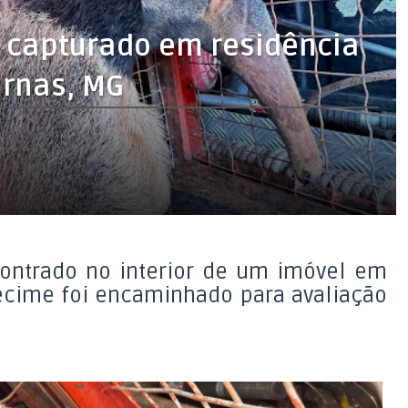
 capturado em residência
urnas, MG
contrado no interior de um imóvel em
pécime foi encaminhado para avaliação