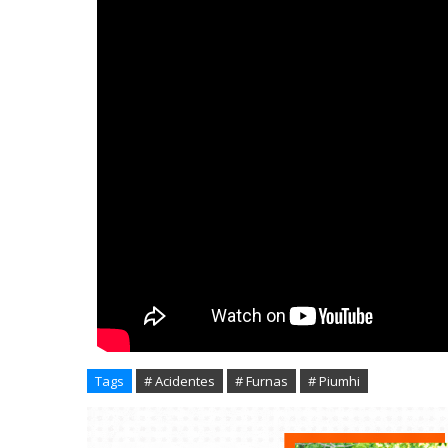
Tags
# Acidentes
# Furnas
# Piumhi